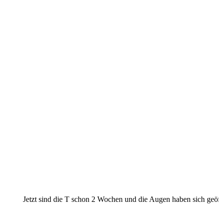
Rüde
Rüde
Hündin bleibt bei uns
Hündin bleibt bei uns
Hündin bleibt bei uns
Hündin
Hündin
Hündin
Rüde
Rüde
Rüde
Jetzt sind die T schon 2 Wochen und die Augen haben sich geöf