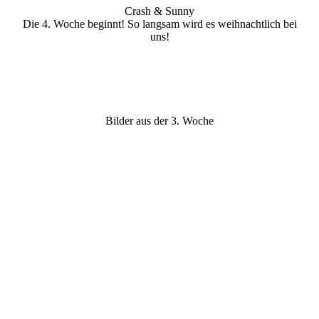
Crash & Sunny
Die 4. Woche beginnt! So langsam wird es weihnachtlich bei
uns!
Bilder aus der 3. Woche