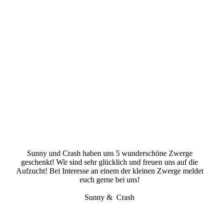
seal-weiß
seal-weiß
rot-weiß
rot-weiß
rot-weiß
champagne-weiß
champagne-weiß
champagne-weiß
Sunny und Crash haben uns 5 wunderschöne Zwerge
geschenkt! Wir sind sehr glücklich und freuen uns auf die
Aufzucht! Bei Interesse an einem der kleinen Zwerge meldet
euch gerne bei uns!
Sunny & Crash
Crash