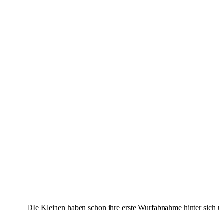
Campari
Campari
Charlotte
Charlotte
Charlotte
Copper
Copper
Copper
DIe Kleinen haben schon ihre erste Wurfabnahme hinter sich u