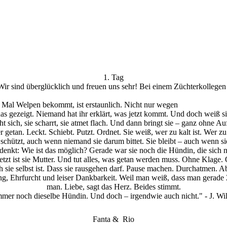
1. Tag
 sind überglücklich und freuen uns sehr! Bei einem Züchterkollegen h
n Mal Welpen bekommt, ist erstaunlich. Nicht nur wegen
 gezeigt. Niemand hat ihr erklärt, was jetzt kommt. Und doch weiß sie
reht sich, sie scharrt, sie atmet flach. Und dann bringt sie – ganz ohne
r getan. Leckt. Schiebt. Putzt. Ordnet. Sie weiß, wer zu kalt ist. Wer 
 schützt, auch wenn niemand sie darum bittet. Sie bleibt – auch wenn si
enkt: Wie ist das möglich? Gerade war sie noch die Hündin, die sich n
etzt ist sie Mutter. Und tut alles, was getan werden muss. Ohne Klage.
 sie selbst ist. Dass sie rausgehen darf. Pause machen. Durchatmen. Aber
Ehrfurcht und leiser Dankbarkeit. Weil man weiß, dass man gerade Zeug
man. Liebe, sagt das Herz. Beides stimmt.
immer noch dieselbe Hündin. Und doch – irgendwie auch nicht." - J. Wi
Fanta & Rio