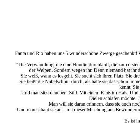
Hündin tricolour
Hündin rot
Hündin sable
Rüde tricolour
Fanta und Rio haben uns 5 wunderschöne Zwerge geschenkt! Wir
"Die Verwandlung, die eine Hündin durchläuft, die zum erste
der Welpen. Sondern wegen ihr. Denn niemand hat ihr das
Sie weiß, wann es losgeht. Sie sucht sich ihren Platz. Sie d
Sie beißt die Nabelschnur durch, als hätte sie das schon imme
kennt. Sie
Und man sitzt daneben. Still. Mit einem Kloß im Hals. Und d
Dielen schlafen möchte. J
Man will sie daran erinnern, dass sie auch noch
Und man schaut sie an – mit dieser Mischung aus Bewunderung, 
Es ist 