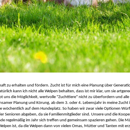
aft zu erhalten und fördern. Zucht ist für mich eine Planung über Generatio
rlich kann ich nicht alle Welpen behalten, dass ist mir klar, um sie artger
uns die Möglichkeit, wertvolle "Zuchttiere" nicht zu überfordern und alle
samer Planung und Körung, ab dem 3. oder 4. Lebensjahr in meine Zucht int
sie wöchentlich auf dem Hundeplatz. So haben wir zwar viele Optionen Würf
er Senioren abgeben, da sie Familienmitglieder sind. Unsere und die Koope
Hunde regelmäßig im Jahr sich treffen und gemeinsam spazieren gehen. Die M
e Welpen ist, da die Welpen dann von vielen Omas, Mütter und Tanten mit e