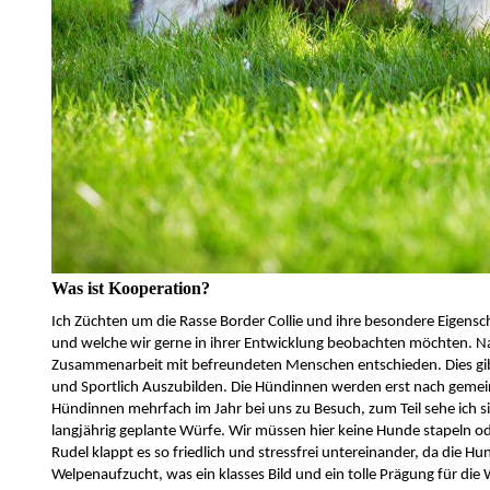
Was ist Kooperation?
Ich Züchten um die Rasse Border Collie und ihre besondere Eigensch
und welche wir gerne in ihrer Entwicklung beobachten möchten. Natü
Zusammenarbeit mit befreundeten Menschen entschieden. Dies gibt 
und Sportlich Auszubilden. Die Hündinnen werden erst nach gemein
Hündinnen mehrfach im Jahr bei uns zu Besuch, zum Teil sehe ich 
langjährig geplante Würfe. Wir müssen hier keine Hunde stapeln od
Rudel klappt es so friedlich und stressfrei untereinander, da die 
Welpenaufzucht, was ein klasses Bild und ein tolle Prägung für di