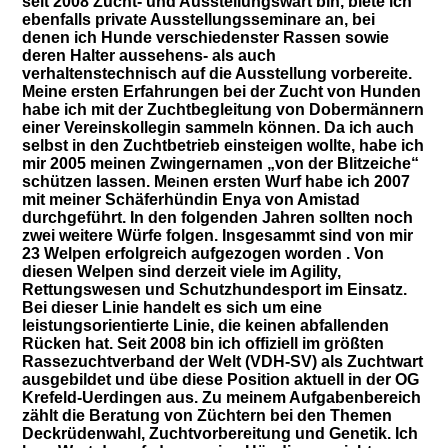
seit 2008 Zucht- und Ausstellungswart bin, biete ich
ebenfalls private Ausstellungsseminare an, bei
denen ich Hunde verschiedenster Rassen sowie
deren Halter aussehens- als auch
verhaltenstechnisch auf die Ausstellung vorbereite.
Meine ersten Erfahrungen bei der Zucht von Hunden
habe ich mit der Zuchtbegleitung von Dobermännern
einer Vereinskollegin sammeln können. Da ich auch
selbst in den Zuchtbetrieb einsteigen wollte, habe ich
mir 2005 meinen Zwingernamen „von der Blitzeiche“
schützen lassen. Me
nen ersten Wurf habe ich 2007
i
mit meiner Schäferhündin Enya von Amistad
durchgeführt. In den folgenden Jahren sollten noch
zwei weitere Würfe folgen. Insgesammt sind von mir
23 Welpen erfolgreich aufgezogen worden . Von
diesen Welpen sind derzeit viele im Agility,
Rettungswesen und Schutzhundesport im Einsatz.
Bei dieser Linie handelt es sich um eine
leistungsorientierte Linie, die keinen abfallenden
Rücken hat. Seit 2008 bin ich offiziell im größten
Rassezuchtverband der Welt (VDH-SV) als Zuchtwart
ausgebildet und übe diese Position aktuell in der OG
Krefeld-Uerdingen aus. Zu meinem Aufgabenbereich
zählt die Beratung von Züchtern bei den Themen
Deckrüdenwahl, Zuchtvorbereitung und Genetik. Ich