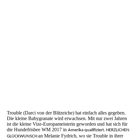
20708403_1447710198638070_3724563787934569710_n
Trouble (Darci von der Blitzeiche) hat einfach alles gegeben.
Die kleine Babygranate wird erwachsen. Mit nur zwei Jahren
ist die kleine Vize-Europameisterin geworden und hat sich für
die Hundefrisbee WM 2017 in
Amerika qualifiziert. HERZLICHEN
an Melanie Fydrich, wo sie Trouble in ihrer
GLÜCKWUNSCH